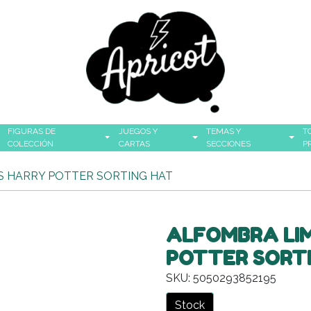
FIGURAS DE
JUEGOS Y
TEMAS Y
T
COLECCIÓN
CARTAS
SECCIONES
P
S HARRY POTTER SORTING HAT
ALFOMBRA LIM
POTTER SORT
SKU: 5050293852195
Stock