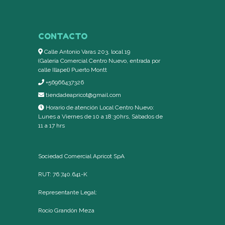
CONTACTO
Calle Antonio Varas 203, local 19
(Galería Comercial Centro Nuevo, entrada por
calle Illapel) Puerto Montt
+56966437326
tiendadeapricot@gmail.com
Horario de atención Local Centro Nuevo:
Lunes a Viernes de 10 a 18:30hrs, Sábados de
11 a 17 hrs
Sociedad Comercial Apricot SpA
RUT: 76.740.641-K
Representante Legal:
Rocío Grandón Meza