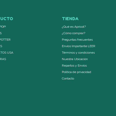
DUCTO
TIENDA
POP!
¿Qué es Apricot?
S
¿Cómo comprar?
POTTER
Preguntas frecuentes
ES
Envíos Importante LEER
TOS USA
Términos y condiciones
ERAS
Nuestra Ubicación
Repartos y Envíos
Política de privacidad
Contacto