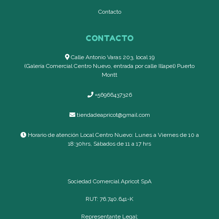
Contacto
CONTACTO
Calle Antonio Varas 203, local 19
(Galería Comercial Centro Nuevo, entrada por calle Illapel) Puerto
Montt
+56966437326
tiendadeapricot@gmail.com
Horario de atención Local Centro Nuevo: Lunes a Viernes de 10 a
18:30hrs, Sábados de 11 a 17 hrs
Sociedad Comercial Apricot SpA
RUT: 76.740.641-K
Representante Legal: