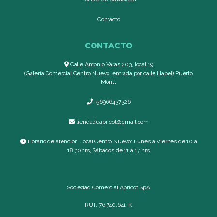
Contacto
CONTACTO
Calle Antonio Varas 203, local 19
(Galería Comercial Centro Nuevo, entrada por calle Illapel) Puerto
Montt
+56966437326
tiendadeapricot@gmail.com
Horario de atención Local Centro Nuevo: Lunes a Viernes de 10 a
18:30hrs, Sábados de 11 a 17 hrs
Sociedad Comercial Apricot SpA
RUT: 76.740.641-K