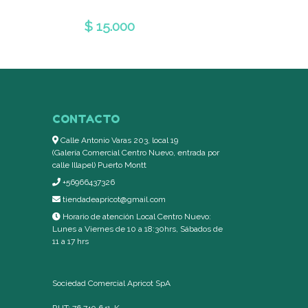
$ 15.000
$ 20.00
CONTACTO
Calle Antonio Varas 203, local 19
(Galería Comercial Centro Nuevo, entrada por
calle Illapel) Puerto Montt
+56966437326
tiendadeapricot@gmail.com
Horario de atención Local Centro Nuevo:
Lunes a Viernes de 10 a 18:30hrs, Sábados de
11 a 17 hrs
Sociedad Comercial Apricot SpA