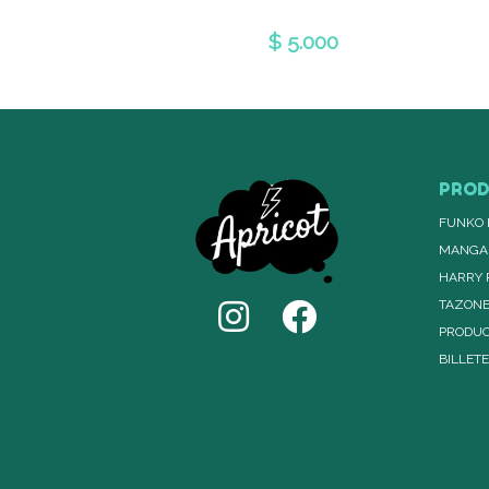
 20.000
$ 5.000
PRO
FUNKO 
MANGA
HARRY 
TAZON
PRODUC
BILLET