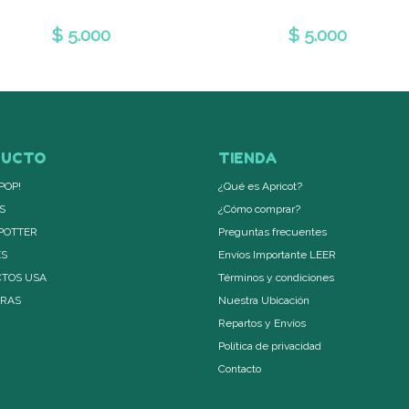
$ 5.000
$ 5.000
DUCTO
TIENDA
POP!
¿Qué es Apricot?
S
¿Cómo comprar?
POTTER
Preguntas frecuentes
ES
Envíos Importante LEER
TOS USA
Términos y condiciones
ERAS
Nuestra Ubicación
Repartos y Envíos
Política de privacidad
Contacto