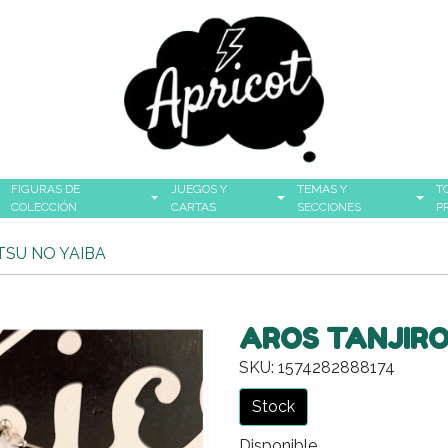
FIGURAS DE
JUEGOS Y
TEMAS Y
T
COLECCIÓN
CARTAS
SECCIONES
P
TSU NO YAIBA
AROS TANJIRO
SKU: 1574282888174
Stock
Disponible.