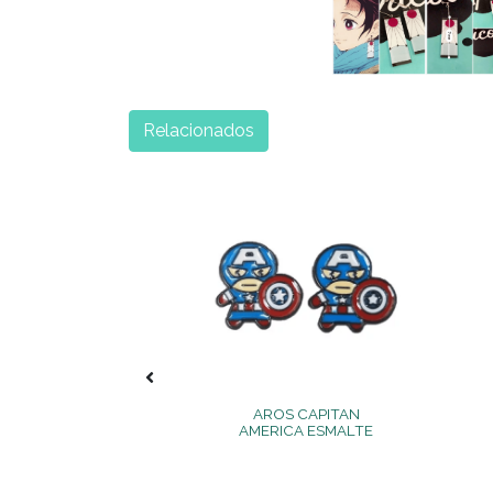
Relacionados
 POP! DEMON
AROS CAPITAN
R - NEZUKO
AMERICA ESMALTE
AMADO