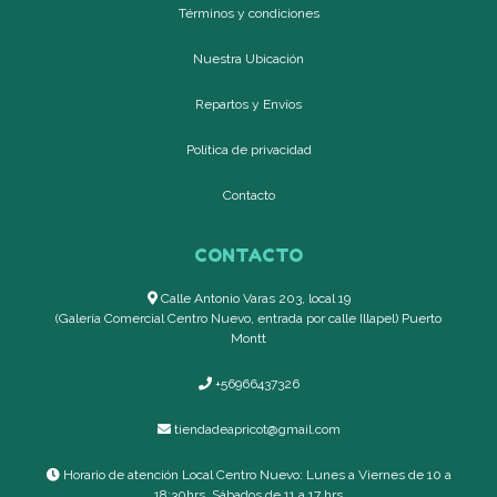
Términos y condiciones
Nuestra Ubicación
Repartos y Envíos
Política de privacidad
Contacto
CONTACTO
Calle Antonio Varas 203, local 19
(Galería Comercial Centro Nuevo, entrada por calle Illapel) Puerto
Montt
+56966437326
tiendadeapricot@gmail.com
Horario de atención Local Centro Nuevo: Lunes a Viernes de 10 a
18:30hrs, Sábados de 11 a 17 hrs