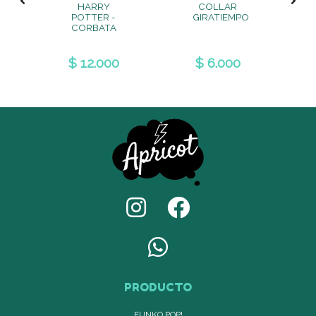
HARRY
COLLAR
POTTER -
GIRATIEMPO
CORBATA
$ 12.000
$ 6.000
PRODUCTO
FUNKO POP!