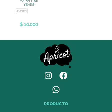
MARVEL 80
YEARS
FUNKO
$ 10.000
PRODUCTO