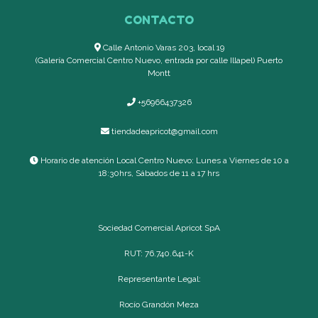
CONTACTO
Calle Antonio Varas 203, local 19
(Galería Comercial Centro Nuevo, entrada por calle Illapel) Puerto
Montt
+56966437326
tiendadeapricot@gmail.com
Horario de atención Local Centro Nuevo: Lunes a Viernes de 10 a
18:30hrs, Sábados de 11 a 17 hrs
Sociedad Comercial Apricot SpA
RUT: 76.740.641-K
Representante Legal:
Rocío Grandón Meza