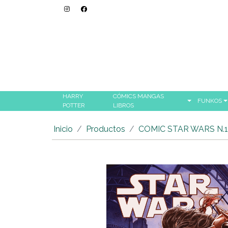
HARRY
CÓMICS MANGAS
FUNKOS
POTTER
LIBROS
Inicio
Productos
COMIC STAR WARS N.