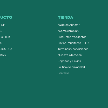
DUCTO
TIENDA
POP!
¿Qué es Apricot?
S
¿Cómo comprar?
POTTER
Preguntas frecuentes
ES
Envíos Importante LEER
TOS USA
Términos y condiciones
ERAS
Nuestra Ubicación
Repartos y Envíos
Política de privacidad
Contacto