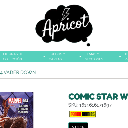
FIGURAS DE
JUEGOS Y
TEMAS Y
T
COLECCIÓN
CARTAS
SECCIONES
P
14 VADER DOWN
COMIC STAR W
SKU: 1614616171697
Stock