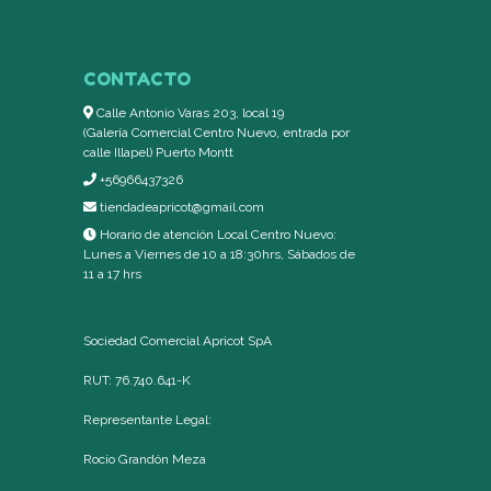
CONTACTO
Calle Antonio Varas 203, local 19
(Galería Comercial Centro Nuevo, entrada por
calle Illapel) Puerto Montt
+56966437326
tiendadeapricot@gmail.com
Horario de atención Local Centro Nuevo:
Lunes a Viernes de 10 a 18:30hrs, Sábados de
11 a 17 hrs
Sociedad Comercial Apricot SpA
RUT: 76.740.641-K
Representante Legal:
Rocío Grandón Meza