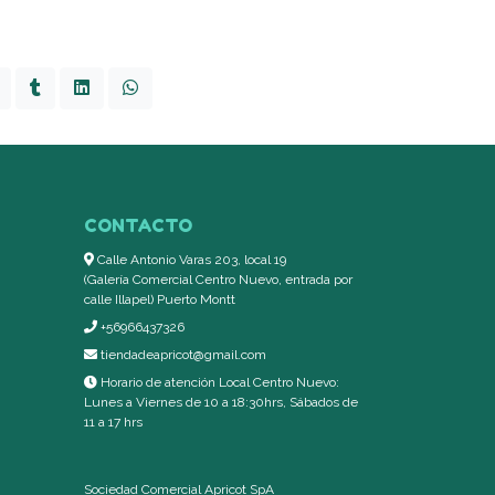
CONTACTO
Calle Antonio Varas 203, local 19
(Galería Comercial Centro Nuevo, entrada por
calle Illapel) Puerto Montt
+56966437326
tiendadeapricot@gmail.com
Horario de atención Local Centro Nuevo:
Lunes a Viernes de 10 a 18:30hrs, Sábados de
11 a 17 hrs
Sociedad Comercial Apricot SpA