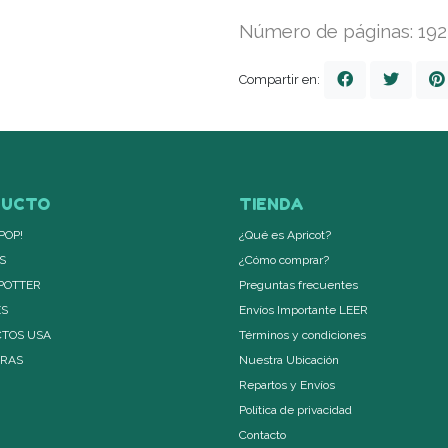
Número de páginas: 192
Compartir en:
DUCTO
TIENDA
POP!
¿Qué es Apricot?
S
¿Cómo comprar?
POTTER
Preguntas frecuentes
ES
Envíos Importante LEER
TOS USA
Términos y condiciones
ERAS
Nuestra Ubicación
Repartos y Envíos
Política de privacidad
Contacto