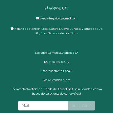
+56966437326
tiendadeapricot@gmail.com
Horario de atención Local Centro Nuevo: Lunes a Viernes de 10 a
18:30hrs, Sábados de 11 a 17 hrs
Sociedad Comercial Apricot SpA
RUT: 76.740.641-K
Representante Legal:
Rocío Grandón Meza
Todo contacto oficial de Tienda de Apricot SpA será llevado a cabo a
través de su cuenta de correo oficial
Suscribirse