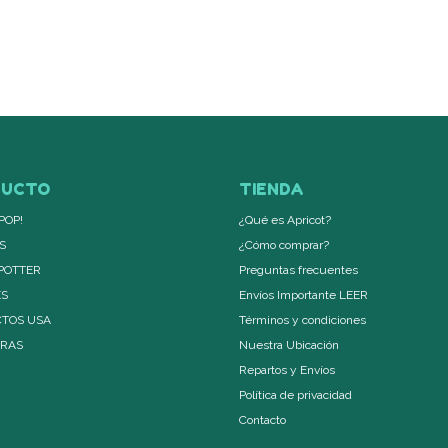
DUCTO
TIENDA
POP!
¿Qué es Apricot?
S
¿Cómo comprar?
POTTER
Preguntas frecuentes
ES
Envíos Importante LEER
TOS USA
Términos y condiciones
ERAS
Nuestra Ubicación
Repartos y Envíos
Política de privacidad
Contacto