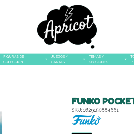
FIGURAS DE
JUEGOS Y
TEMAS Y
T
COLECCIÓN
CARTAS
SECCIONES
P
FUNKO POCKET
SKU: 1629150884661