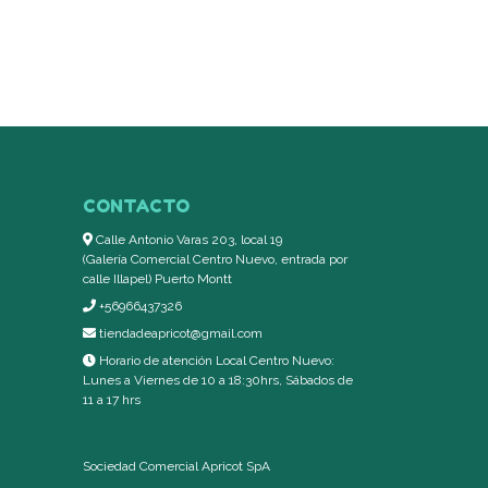
CONTACTO
Calle Antonio Varas 203, local 19
(Galería Comercial Centro Nuevo, entrada por
calle Illapel) Puerto Montt
+56966437326
tiendadeapricot@gmail.com
Horario de atención Local Centro Nuevo:
Lunes a Viernes de 10 a 18:30hrs, Sábados de
11 a 17 hrs
Sociedad Comercial Apricot SpA