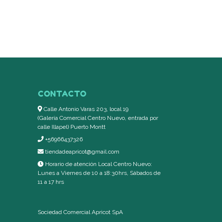
CONTACTO
Calle Antonio Varas 203, local 19
(Galería Comercial Centro Nuevo, entrada por
calle Illapel) Puerto Montt
+56966437326
tiendadeapricot@gmail.com
Horario de atención Local Centro Nuevo:
Lunes a Viernes de 10 a 18:30hrs, Sábados de
11 a 17 hrs
Sociedad Comercial Apricot SpA