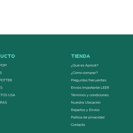
DUCTO
TIENDA
POP!
¿Qué es Apricot?
S
¿Cómo comprar?
POTTER
Preguntas frecuentes
ES
Envíos Importante LEER
TOS USA
Términos y condiciones
ERAS
Nuestra Ubicación
Repartos y Envíos
Política de privacidad
Contacto