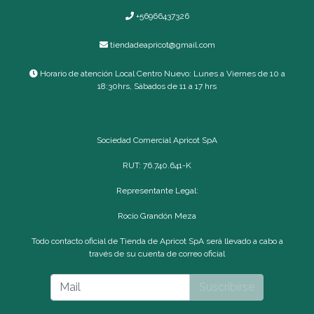
+56966437326
tiendadeapricot@gmail.com
Horario de atención Local Centro Nuevo: Lunes a Viernes de 10 a
18:30hrs, Sábados de 11 a 17 hrs
Sociedad Comercial Apricot SpA
RUT: 76.740.641-K
Representante Legal:
Rocío Grandón Meza
Todo contacto oficial de Tienda de Apricot SpA será llevado a cabo a
través de su cuenta de correo oficial
Suscribirse