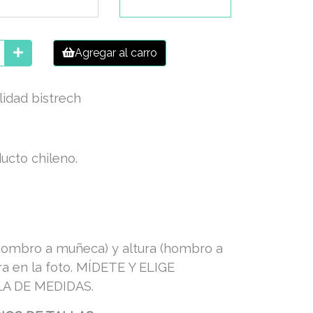
Agregar al carro
lidad bistrech
ucto chileno.
(hombro a muñeca) y altura (hombro a
ra en la foto. MÍDETE Y ELIGE
A DE MEDIDAS.