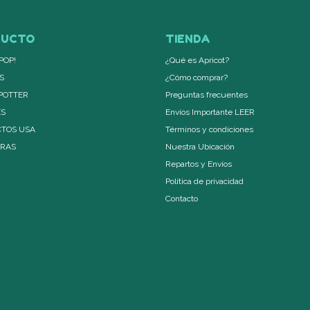
DUCTO
TIENDA
POP!
¿Qué es Apricot?
S
¿Cómo comprar?
POTTER
Preguntas frecuentes
ES
Envíos Importante LEER
TOS USA
Términos y condiciones
ERAS
Nuestra Ubicación
Repartos y Envíos
Política de privacidad
Contacto