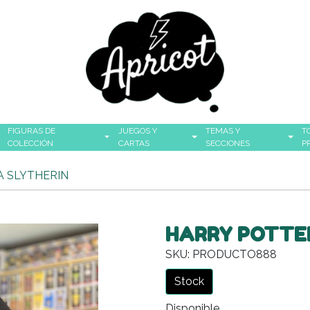
FIGURAS DE
JUEGOS Y
TEMAS Y
T
COLECCIÓN
CARTAS
SECCIONES
P
A SLYTHERIN
HARRY POTTER
SKU: PRODUCTO888
Stock
Disponible.