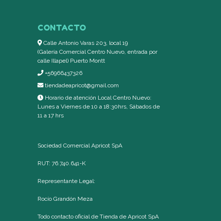
CONTACTO
Calle Antonio Varas 203, local 19
(Galería Comercial Centro Nuevo, entrada por
calle Illapel) Puerto Montt
+56966437326
tiendadeapricot@gmail.com
Horario de atención Local Centro Nuevo:
Lunes a Viernes de 10 a 18:30hrs, Sábados de
11 a 17 hrs
Sociedad Comercial Apricot SpA
RUT: 76.740.641-K
Representante Legal:
Rocío Grandón Meza
Todo contacto oficial de Tienda de Apricot SpA