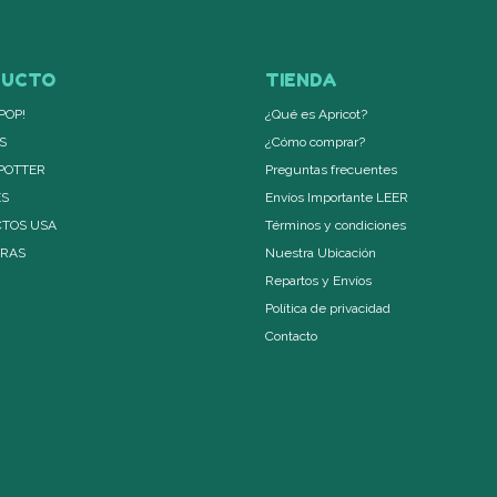
DUCTO
TIENDA
POP!
¿Qué es Apricot?
S
¿Cómo comprar?
POTTER
Preguntas frecuentes
ES
Envíos Importante LEER
TOS USA
Términos y condiciones
ERAS
Nuestra Ubicación
Repartos y Envíos
Política de privacidad
Contacto