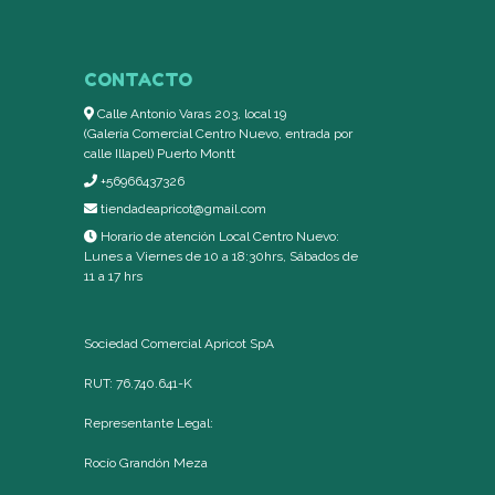
CONTACTO
Calle Antonio Varas 203, local 19
(Galería Comercial Centro Nuevo, entrada por
calle Illapel) Puerto Montt
+56966437326
tiendadeapricot@gmail.com
Horario de atención Local Centro Nuevo:
Lunes a Viernes de 10 a 18:30hrs, Sábados de
11 a 17 hrs
Sociedad Comercial Apricot SpA
RUT: 76.740.641-K
Representante Legal:
Rocío Grandón Meza