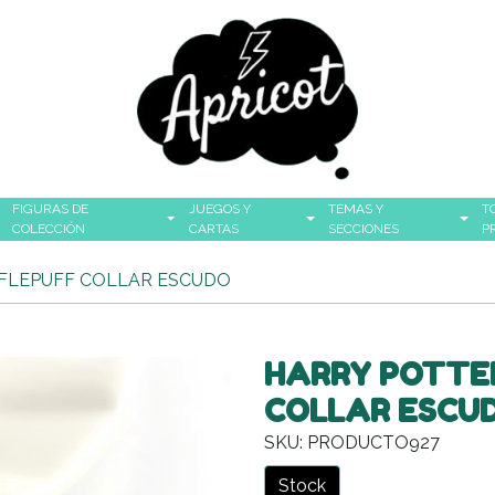
FIGURAS DE
JUEGOS Y
TEMAS Y
T
COLECCIÓN
CARTAS
SECCIONES
P
FFLEPUFF COLLAR ESCUDO
HARRY POTTER
COLLAR ESCU
SKU: PRODUCTO927
Stock