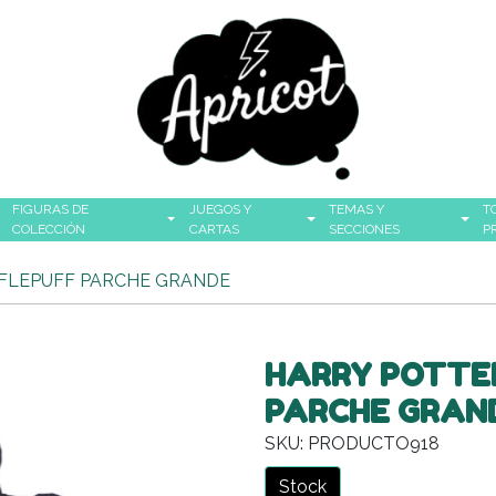
FIGURAS DE
JUEGOS Y
TEMAS Y
T
COLECCIÓN
CARTAS
SECCIONES
P
FFLEPUFF PARCHE GRANDE
HARRY POTTER
PARCHE GRAN
SKU: PRODUCTO918
Stock