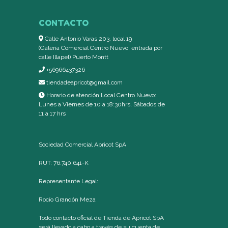
CONTACTO
Calle Antonio Varas 203, local 19
(Galería Comercial Centro Nuevo, entrada por
calle Illapel) Puerto Montt
+56966437326
tiendadeapricot@gmail.com
Horario de atención Local Centro Nuevo:
Lunes a Viernes de 10 a 18:30hrs, Sábados de
11 a 17 hrs
Sociedad Comercial Apricot SpA
RUT: 76.740.641-K
Representante Legal:
Rocío Grandón Meza
Todo contacto oficial de Tienda de Apricot SpA
será llevado a cabo a través de su cuenta de