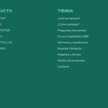
DUCTO
TIENDA
POP!
¿Qué es Apricot?
S
¿Cómo comprar?
POTTER
Preguntas frecuentes
ES
Envíos Importante LEER
TOS USA
Términos y condiciones
ERAS
Nuestra Ubicación
Repartos y Envíos
Política de privacidad
Contacto