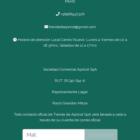
Montt
+56966437326
tiendadeapricot@gmail.com
Horario de atención Local Centro Nuevo: Lunes a Viernes de 10 a
18:30hrs, Sábados de 11 a 17 hrs
Sociedad Comercial Apricot SpA
RUT: 76.740.641-K
Representante Legal:
Rocío Grandón Meza
Todo contacto oficial de Tienda de Apricot SpA será llevado a cabo a
través de su cuenta de correo oficial
Suscribirse