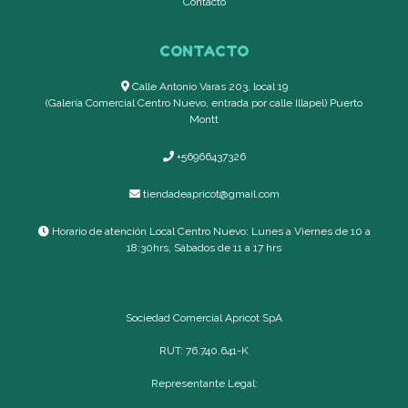
Contacto
CONTACTO
Calle Antonio Varas 203, local 19
(Galería Comercial Centro Nuevo, entrada por calle Illapel) Puerto
Montt
+56966437326
tiendadeapricot@gmail.com
Horario de atención Local Centro Nuevo: Lunes a Viernes de 10 a
18:30hrs, Sábados de 11 a 17 hrs
Sociedad Comercial Apricot SpA
RUT: 76.740.641-K
Representante Legal: