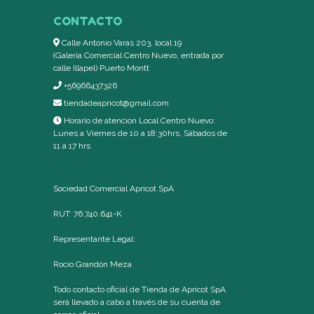
CONTACTO
Calle Antonio Varas 203, local 19
(Galería Comercial Centro Nuevo, entrada por
calle Illapel) Puerto Montt
+56966437326
tiendadeapricot@gmail.com
Horario de atención Local Centro Nuevo:
Lunes a Viernes de 10 a 18:30hrs, Sábados de
11 a 17 hrs
Sociedad Comercial Apricot SpA
RUT: 76.740.641-K
Representante Legal:
Rocío Grandón Meza
Todo contacto oficial de Tienda de Apricot SpA
será llevado a cabo a través de su cuenta de