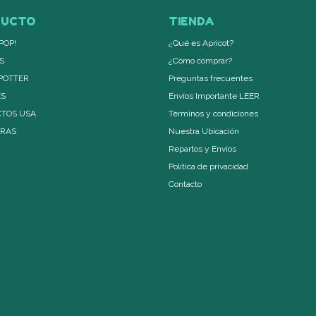
DUCTO
TIENDA
POP!
¿Qué es Apricot?
S
¿Cómo comprar?
POTTER
Preguntas frecuentes
ES
Envíos Importante LEER
TOS USA
Términos y condiciones
ERAS
Nuestra Ubicación
Repartos y Envíos
Política de privacidad
Contacto