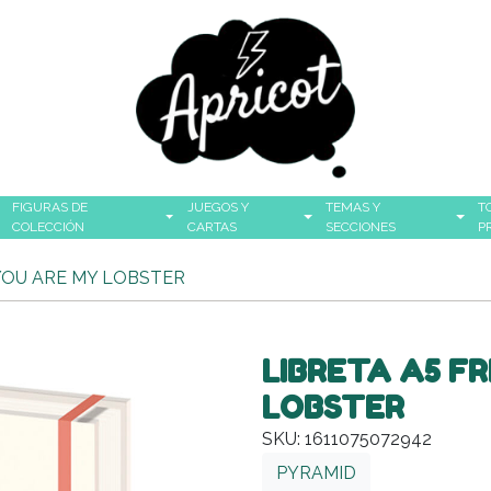
FIGURAS DE
JUEGOS Y
TEMAS Y
T
COLECCIÓN
CARTAS
SECCIONES
P
 YOU ARE MY LOBSTER
LIBRETA A5 F
LOBSTER
SKU: 1611075072942
PYRAMID