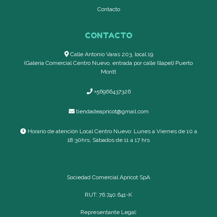
Contacto
CONTACTO
Calle Antonio Varas 203, local 19
(Galería Comercial Centro Nuevo, entrada por calle Illapel) Puerto
Montt
+56966437326
tiendadeapricot@gmail.com
Horario de atención Local Centro Nuevo: Lunes a Viernes de 10 a
18:30hrs, Sábados de 11 a 17 hrs
Sociedad Comercial Apricot SpA
RUT: 76.740.641-K
Representante Legal: