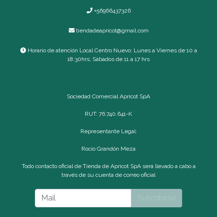
+56966437326
tiendadeapricot@gmail.com
Horario de atención Local Centro Nuevo: Lunes a Viernes de 10 a
18:30hrs, Sábados de 11 a 17 hrs
Sociedad Comercial Apricot SpA
RUT: 76.740.641-K
Representante Legal:
Rocío Grandón Meza
Todo contacto oficial de Tienda de Apricot SpA será llevado a cabo a
través de su cuenta de correo oficial
Suscribirse