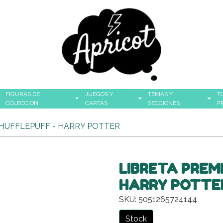
FIGURAS DE
JUEGOS Y
TEMAS Y
T
COLECCIÓN
CARTAS
SECCIONES
P
 HUFFLEPUFF - HARRY POTTER
LIBRETA PREM
HARRY POTTE
SKU: 5051265724144
Stock