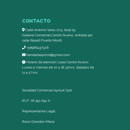
CONTACTO
Calle Antonio Varas 203, local 19
(Galería Comercial Centro Nuevo, entrada por
calle Illapel) Puerto Montt
+56966437326
tiendadeapricot@gmail.com
Horario de atención Local Centro Nuevo:
Lunes a Viernes de 10 a 18:30hrs, Sábados de
11 a 17 hrs
Sociedad Comercial Apricot SpA
RUT: 76.740.641-K
Representante Legal:
Rocío Grandón Meza