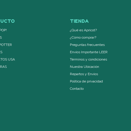
DUCTO
TIENDA
POP!
¿Qué es Apricot?
S
¿Cómo comprar?
POTTER
Preguntas frecuentes
ES
Envíos Importante LEER
TOS USA
Términos y condiciones
ERAS
Nuestra Ubicación
Repartos y Envíos
Política de privacidad
Contacto