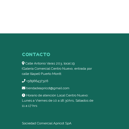
CONTACTO
Calle Antonio Varas 203, local 19
(Galería Comercial Centro Nuevo, entrada por
calle Illapel) Puerto Montt
+56966437326
tiendadeapricot@gmail.com
Horario de atención Local Centro Nuevo:
Lunes a Viernes de 10 a 18:30hrs, Sábados de
11 a 17 hrs
Sociedad Comercial Apricot SpA