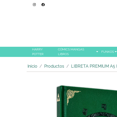
HARRY
CÓMICS MANGAS
FUNKOS
POTTER
LIBROS
Inicio
Productos
LIBRETA PREMIUM A5