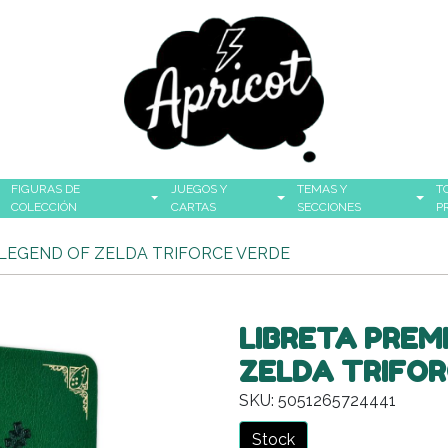
FIGURAS DE
JUEGOS Y
TEMAS Y
T
COLECCIÓN
CARTAS
SECCIONES
P
 LEGEND OF ZELDA TRIFORCE VERDE
LIBRETA PREM
ZELDA TRIFOR
SKU: 5051265724441
Stock