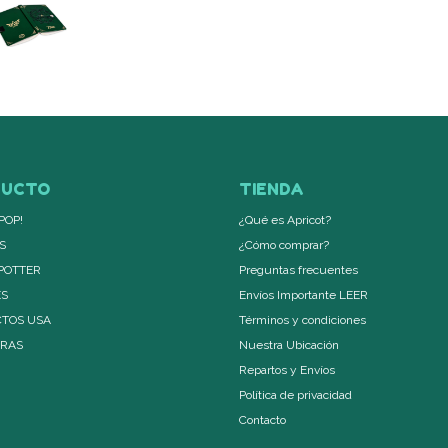
DUCTO
TIENDA
POP!
¿Qué es Apricot?
S
¿Cómo comprar?
POTTER
Preguntas frecuentes
ES
Envíos Importante LEER
TOS USA
Términos y condiciones
ERAS
Nuestra Ubicación
Repartos y Envíos
Política de privacidad
Contacto