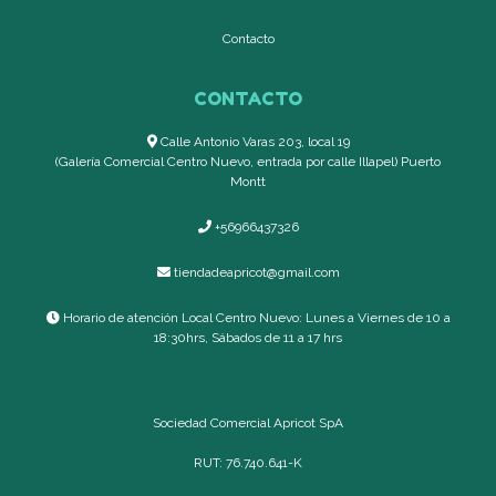
Contacto
CONTACTO
Calle Antonio Varas 203, local 19
(Galería Comercial Centro Nuevo, entrada por calle Illapel) Puerto
Montt
+56966437326
tiendadeapricot@gmail.com
Horario de atención Local Centro Nuevo: Lunes a Viernes de 10 a
18:30hrs, Sábados de 11 a 17 hrs
Sociedad Comercial Apricot SpA
RUT: 76.740.641-K