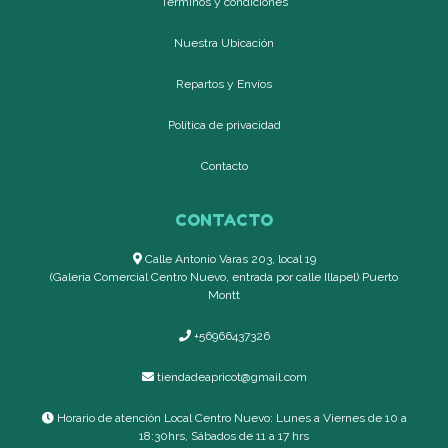
Términos y condiciones
Nuestra Ubicación
Repartos y Envíos
Política de privacidad
Contacto
CONTACTO
Calle Antonio Varas 203, local 19
(Galería Comercial Centro Nuevo, entrada por calle Illapel) Puerto
Montt
+56966437326
tiendadeapricot@gmail.com
Horario de atención Local Centro Nuevo: Lunes a Viernes de 10 a
18:30hrs, Sábados de 11 a 17 hrs