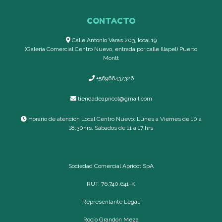
CONTACTO
Calle Antonio Varas 203, local 19
(Galería Comercial Centro Nuevo, entrada por calle Illapel) Puerto
Montt
+56966437326
tiendadeapricot@gmail.com
Horario de atención Local Centro Nuevo: Lunes a Viernes de 10 a
18:30hrs, Sábados de 11 a 17 hrs
Sociedad Comercial Apricot SpA
RUT: 76.740.641-K
Representante Legal:
Rocío Grandón Meza