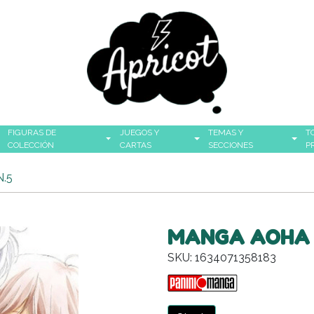
FIGURAS DE
JUEGOS Y
TEMAS Y
T
COLECCIÓN
CARTAS
SECCIONES
P
.5
MANGA AOHA 
SKU: 1634071358183