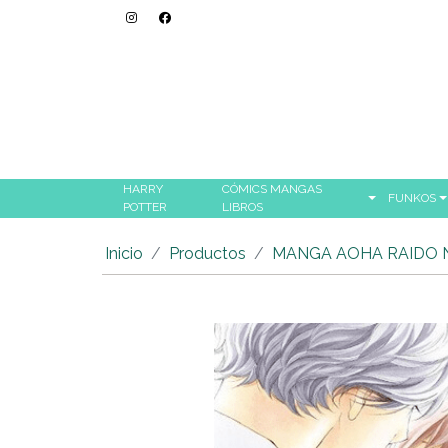
HARRY
CÓMICS MANGAS
FUNKOS
POTTER
LIBROS
Inicio
Productos
MANGA AOHA RAIDO N