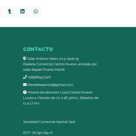
CONTACTO
Calle Antonio Varas 203, local 19
(Galería Comercial Centro Nuevo, entrada por
calle Illapel) Puerto Montt
+56966437326
tiendadeapricot@gmail.com
Horario de atención Local Centro Nuevo:
Lunes a Viernes de 10 a 18:30hrs, Sábados de
11 a 17 hrs
Sociedad Comercial Apricot SpA
RUT: 76.740.641-K