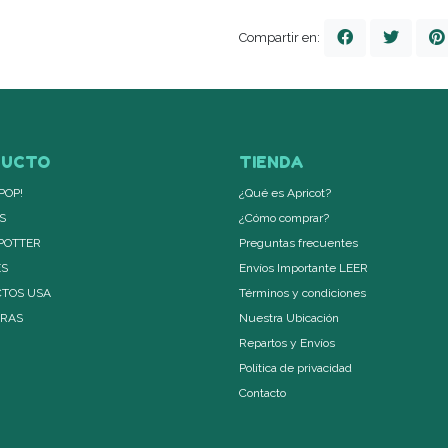
Compartir en:
DUCTO
TIENDA
POP!
¿Qué es Apricot?
S
¿Cómo comprar?
POTTER
Preguntas frecuentes
ES
Envíos Importante LEER
TOS USA
Términos y condiciones
ERAS
Nuestra Ubicación
Repartos y Envíos
Política de privacidad
Contacto