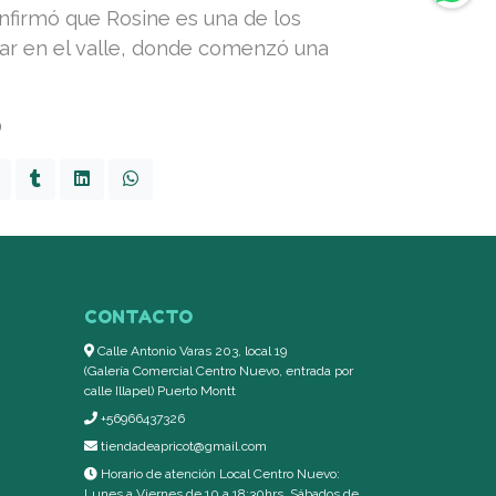
onfirmó que Rosine es una de los
rar en el valle, donde comenzó una
0
CONTACTO
Calle Antonio Varas 203, local 19
(Galería Comercial Centro Nuevo, entrada por
calle Illapel) Puerto Montt
+56966437326
tiendadeapricot@gmail.com
Horario de atención Local Centro Nuevo:
Lunes a Viernes de 10 a 18:30hrs, Sábados de