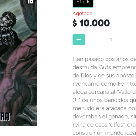
Stock
Agotado.
$ 10.000
Han pasado dos años de
destruida. Guts emprend
de Dios y de sus apósto
reencarnó como Femto. D
aldea cercana al "Valle 
"Jil" de unos bandidos qu
menudo era atacada por
devoraban el ganado, si
reina de esos "elfos", era
construir un mundo ideal 