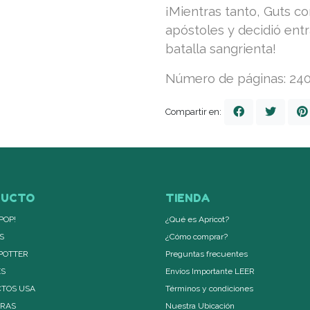
¡Mientras tanto, Guts c
apóstoles y decidió ent
batalla sangrienta!
Número de páginas: 24
Compartir en:
DUCTO
TIENDA
POP!
¿Qué es Apricot?
S
¿Cómo comprar?
POTTER
Preguntas frecuentes
ES
Envíos Importante LEER
TOS USA
Términos y condiciones
ERAS
Nuestra Ubicación