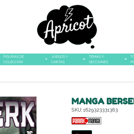
FIGURAS DE
JUEGOS Y
TEMAS Y
T
COLECCIÓN
CARTAS
SECCIONES
P
MANGA BERSER
SKU: 1629323331363