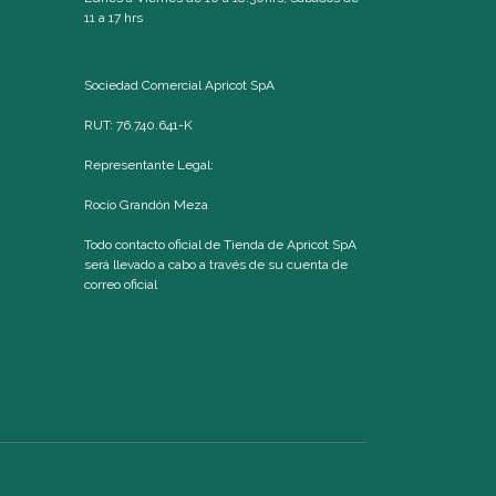
11 a 17 hrs
Sociedad Comercial Apricot SpA
RUT: 76.740.641-K
Representante Legal:
Rocío Grandón Meza
Todo contacto oficial de Tienda de Apricot SpA
será llevado a cabo a través de su cuenta de
correo oficial