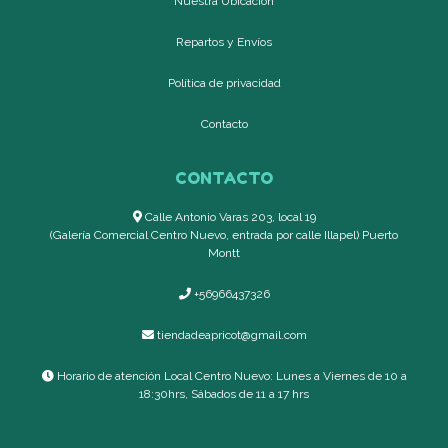
Nuestra Ubicación
Repartos y Envíos
Política de privacidad
Contacto
CONTACTO
Calle Antonio Varas 203, local 19
(Galería Comercial Centro Nuevo, entrada por calle Illapel) Puerto
Montt
+56966437326
tiendadeapricot@gmail.com
Horario de atención Local Centro Nuevo: Lunes a Viernes de 10 a
18:30hrs, Sábados de 11 a 17 hrs