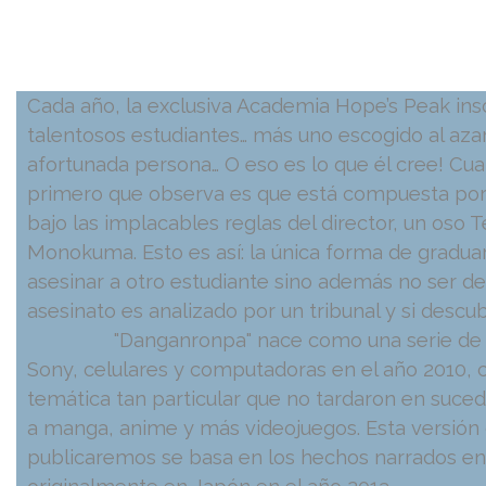
Cada año, la exclusiva Academia Hope’s Peak insc
talentosos estudiantes… más uno escogido al aza
afortunada persona… O eso es lo que él cree! Cuan
primero que observa es que está compuesta por 
bajo las implacables reglas del director, un oso
Monokuma. Esto es así: la única forma de gradua
asesinar a otro estudiante sino además no ser d
asesinato es analizado por un tribunal y si descub
"Danganronpa" nace como una serie de vid
Sony, celulares y computadoras en el año 2010, 
temática tan particular que no tardaron en suc
a manga, anime y más videojuegos. Esta versión
publicaremos se basa en los hechos narrados en