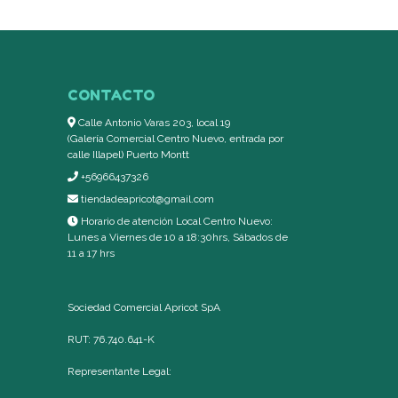
CONTACTO
Calle Antonio Varas 203, local 19
(Galería Comercial Centro Nuevo, entrada por
calle Illapel) Puerto Montt
+56966437326
tiendadeapricot@gmail.com
Horario de atención Local Centro Nuevo:
Lunes a Viernes de 10 a 18:30hrs, Sábados de
11 a 17 hrs
Sociedad Comercial Apricot SpA
RUT: 76.740.641-K
Representante Legal: