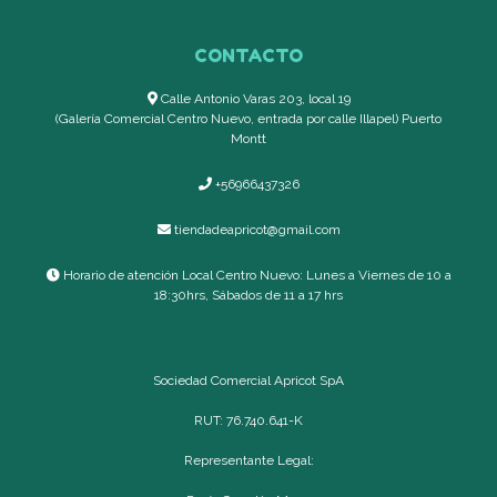
CONTACTO
Calle Antonio Varas 203, local 19
(Galería Comercial Centro Nuevo, entrada por calle Illapel) Puerto
Montt
+56966437326
tiendadeapricot@gmail.com
Horario de atención Local Centro Nuevo: Lunes a Viernes de 10 a
18:30hrs, Sábados de 11 a 17 hrs
Sociedad Comercial Apricot SpA
RUT: 76.740.641-K
Representante Legal: