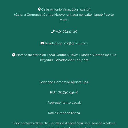
Calle Antonio Varas 203, local 19
(Galería Comercial Centro Nuevo, entrada por calle Illapel) Puerto
Montt
+56966437326
tiendadeapricot@gmail.com
Horario de atención Local Centro Nuevo: Lunes a Viernes de 10 a
18:30hrs, Sábados de 11 a 17 hrs
Sociedad Comercial Apricot SpA
RUT: 76.740.641-K
Representante Legal:
Rocío Grandón Meza
Todo contacto oficial de Tienda de Apricot SpA será llevado a cabo a