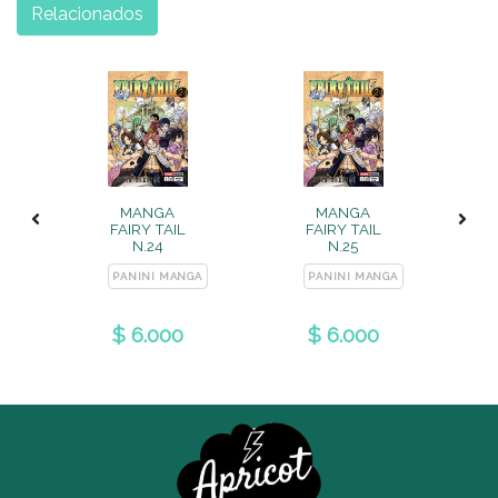
Relacionados
MANGA
MANGA
FAIRY TAIL
FAIRY TAIL
N.24
N.25
A
PANINI MANGA
PANINI MANGA
$ 6.000
$ 6.000