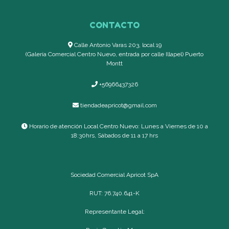
CONTACTO
Calle Antonio Varas 203, local 19
(Galería Comercial Centro Nuevo, entrada por calle Illapel) Puerto
Montt
+56966437326
tiendadeapricot@gmail.com
Horario de atención Local Centro Nuevo: Lunes a Viernes de 10 a
18:30hrs, Sábados de 11 a 17 hrs
Sociedad Comercial Apricot SpA
RUT: 76.740.641-K
Representante Legal: