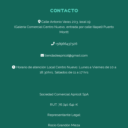
CONTACTO
Calle Antonio Varas 203, local 19
(Galería Comercial Centro Nuevo, entrada por calle Illapel) Puerto
Montt
+56966437326
tiendadeapricot@gmail.com
Horario de atención Local Centro Nuevo: Lunes a Viernes de 10 a
18:30hrs, Sábados de 11 a 17 hrs
Sociedad Comercial Apricot SpA
RUT: 76.740.641-K
Representante Legal:
Rocío Grandón Meza