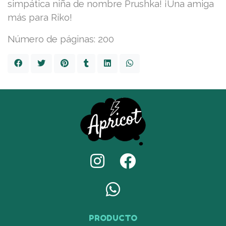
simpática niña de nombre Prushka! ¡Una amiga
más para Riko!
Número de páginas: 200
PRODUCTO