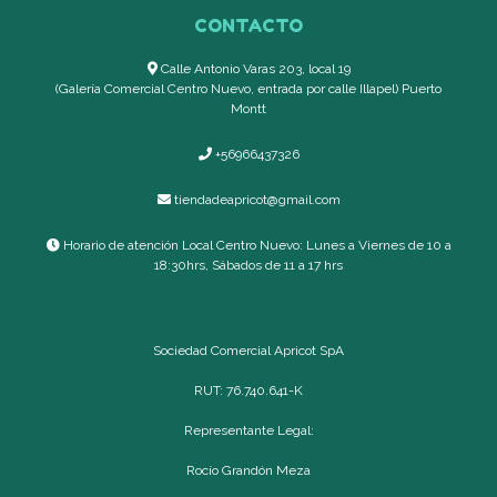
CONTACTO
Calle Antonio Varas 203, local 19
(Galería Comercial Centro Nuevo, entrada por calle Illapel) Puerto
Montt
+56966437326
tiendadeapricot@gmail.com
Horario de atención Local Centro Nuevo: Lunes a Viernes de 10 a
18:30hrs, Sábados de 11 a 17 hrs
Sociedad Comercial Apricot SpA
RUT: 76.740.641-K
Representante Legal:
Rocío Grandón Meza