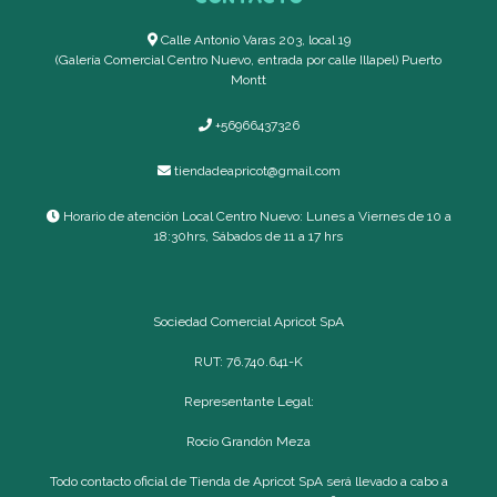
Calle Antonio Varas 203, local 19
(Galería Comercial Centro Nuevo, entrada por calle Illapel) Puerto
Montt
+56966437326
tiendadeapricot@gmail.com
Horario de atención Local Centro Nuevo: Lunes a Viernes de 10 a
18:30hrs, Sábados de 11 a 17 hrs
Sociedad Comercial Apricot SpA
RUT: 76.740.641-K
Representante Legal:
Rocío Grandón Meza
Todo contacto oficial de Tienda de Apricot SpA será llevado a cabo a