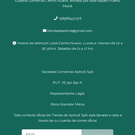
(Galería Comercial Centro Nuevo, entrada por calle Illapel) Puerto
Montt
+56966437326
tiendadeapricot@gmail.com
Horario de atención Local Centro Nuevo: Lunes a Viernes de 10 a
18:30hrs, Sábados de 11 a 17 hrs
Sociedad Comercial Apricot SpA
RUT: 76.740.641-K
Representante Legal:
Rocío Grandón Meza
Todo contacto oficial de Tienda de Apricot SpA será llevado a cabo a
través de su cuenta de correo oficial
Suscribirse