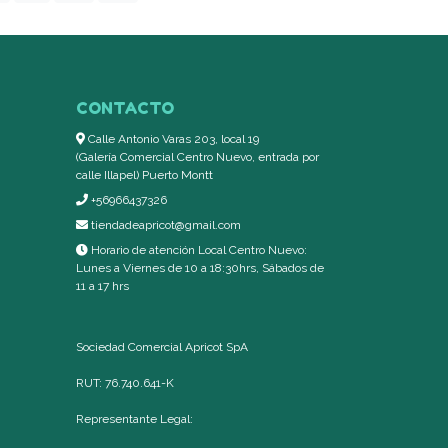
CONTACTO
Calle Antonio Varas 203, local 19
(Galería Comercial Centro Nuevo, entrada por
calle Illapel) Puerto Montt
+56966437326
tiendadeapricot@gmail.com
Horario de atención Local Centro Nuevo:
Lunes a Viernes de 10 a 18:30hrs, Sábados de
11 a 17 hrs
Sociedad Comercial Apricot SpA
RUT: 76.740.641-K
Representante Legal: