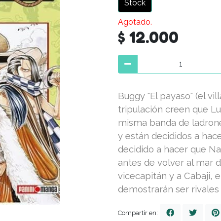
Stock
Agotado.
$ 12.000
Buggy "El payaso" (el vil
tripulación creen que L
misma banda de ladrone
y están decididos a hace
decidido a hacer que N
antes de volver al mar d
vicecapitán y a Cabaji, e
demostrarán ser rivales
Compartir en: