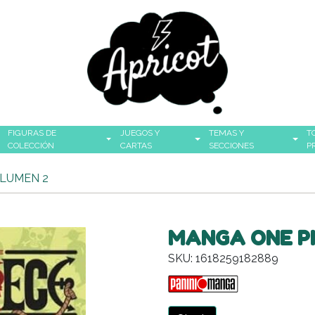
FIGURAS DE
JUEGOS Y
TEMAS Y
T
COLECCIÓN
CARTAS
SECCIONES
P
OLUMEN 2
MANGA ONE P
SKU: 1618259182889