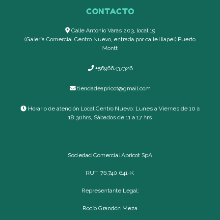
CONTACTO
Calle Antonio Varas 203, local 19
(Galería Comercial Centro Nuevo, entrada por calle Illapel) Puerto
Montt
+56966437326
tiendadeapricot@gmail.com
Horario de atención Local Centro Nuevo: Lunes a Viernes de 10 a
18:30hrs, Sábados de 11 a 17 hrs
Sociedad Comercial Apricot SpA
RUT: 76.740.641-K
Representante Legal:
Rocío Grandón Meza