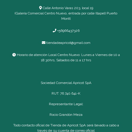
Calle Antonio Varas 203, local 19
(Galería Comercial Centro Nuevo, entrada por calle Illapel) Puerto
Montt
+56966437326
tiendadeapricot@gmail.com
Horario de atención Local Centro Nuevo: Lunes a Viernes de 10 a
18:30hrs, Sábados de 11 a 17 hrs
Sociedad Comercial Apricot SpA
RUT: 76.740.641-K
Representante Legal:
Rocío Grandón Meza
Todo contacto oficial de Tienda de Apricot SpA será llevado a cabo a
través de su cuenta de correo oficial