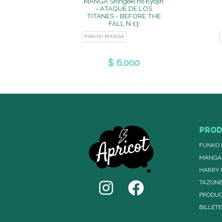
MANGA Shingeki no Kyojin
- ATAQUE DE LOS
TITANES - BEFORE THE
FALL N.13
PANINI MANGA
$ 6.000
PRO
FUNKO 
MANGA
HARRY 
TAZON
PRODUC
BILLET