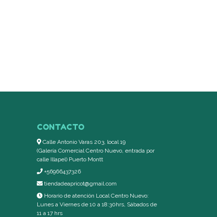
CONTACTO
Calle Antonio Varas 203, local 19
(Galería Comercial Centro Nuevo, entrada por
calle Illapel) Puerto Montt
+56966437326
tiendadeapricot@gmail.com
Horario de atención Local Centro Nuevo:
Lunes a Viernes de 10 a 18:30hrs, Sábados de
11 a 17 hrs