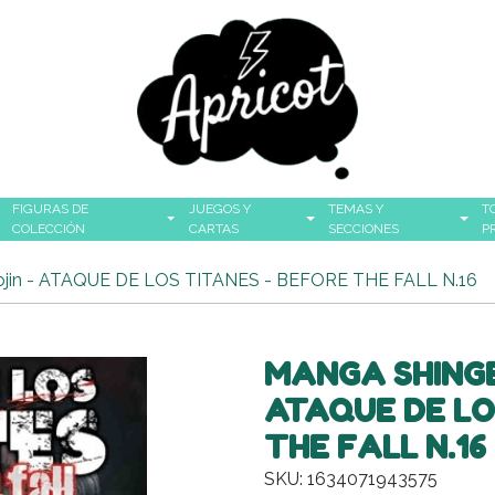
FIGURAS DE
JUEGOS Y
TEMAS Y
T
COLECCIÓN
CARTAS
SECCIONES
P
ojin - ATAQUE DE LOS TITANES - BEFORE THE FALL N.16
MANGA SHINGE
ATAQUE DE LO
THE FALL N.16
SKU: 1634071943575