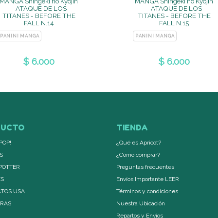
MANGA Shingeki no Kyojin
MANGA Shingeki no Kyojin
- ATAQUE DE LOS
- ATAQUE DE LOS
TITANES - BEFORE THE
TITANES - BEFORE THE
FALL N.14
FALL N.15
PANINI MANGA
PANINI MANGA
$ 6.000
$ 6.000
DUCTO
TIENDA
POP!
¿Qué es Apricot?
S
¿Cómo comprar?
POTTER
Preguntas frecuentes
ES
Envíos Importante LEER
TOS USA
Términos y condiciones
ERAS
Nuestra Ubicación
Repartos y Envíos