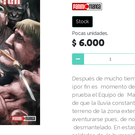
Stock
Pocas unidades.
$ 6.000
Después de mucho tiem
¡por fin es momento de 
prueba el Equipo de Man
de que la lluvia constant
terreno de la zona exte
aventurarse pues, de no
desmantelado. En estas