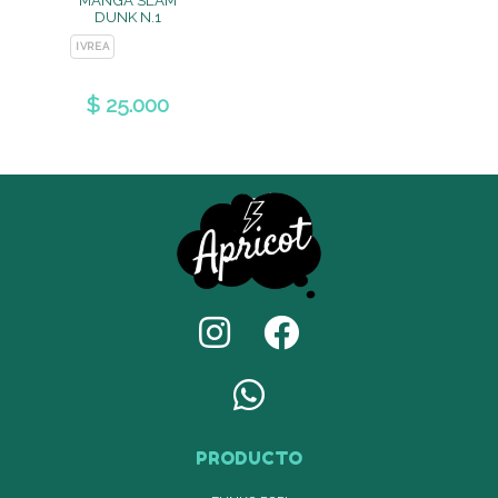
DUNK N.1
IVREA
$ 25.000
PRODUCTO