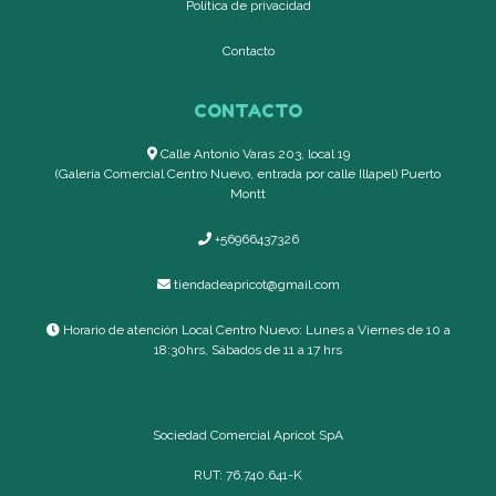
Política de privacidad
Contacto
CONTACTO
Calle Antonio Varas 203, local 19
(Galería Comercial Centro Nuevo, entrada por calle Illapel) Puerto
Montt
+56966437326
tiendadeapricot@gmail.com
Horario de atención Local Centro Nuevo: Lunes a Viernes de 10 a
18:30hrs, Sábados de 11 a 17 hrs
Sociedad Comercial Apricot SpA
RUT: 76.740.641-K