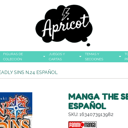
FIGURAS DE
JUEGOS Y
TEMAS Y
T
COLECCIÓN
CARTAS
SECCIONES
P
ADLY SINS N.24 ESPAÑOL
MANGA THE SE
ESPAÑOL
SKU: 1634073913982