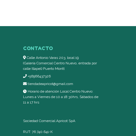
CONTACTO
Calle Antonio Varas 203, local 19
(Galería Comercial Centro Nuevo, entrada por
calle Illapel) Puerto Montt
+56966437326
tiendadeapricot@gmail.com
Horario de atención Local Centro Nuevo:
Lunes a Viernes de 10 a 18:30hrs, Sábados de
11 a 17 hrs
Sociedad Comercial Apricot SpA
RUT: 76.740.641-K