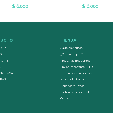
$ 6.000
$ 6.000
DUCTO
TIENDA
POP!
¿Qué es Apricot?
S
¿Cómo comprar?
POTTER
Preguntas frecuentes
ES
Envíos Importante LEER
TOS USA
Términos y condiciones
ERAS
Nuestra Ubicación
Repartos y Envíos
Política de privacidad
Contacto