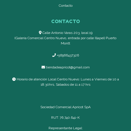
Contacto
CONTACTO
Calle Antonio Varas 203, local 19
(Galería Comercial Centro Nuevo, entrada por calle Illapel) Puerto
Montt
+56966437326
tiendadeapricot@gmail.com
Horario de atención Local Centro Nuevo: Lunes a Viernes de 10 a
18:30hrs, Sábados de 11 a 17 hrs
Sociedad Comercial Apricot SpA
RUT: 76.740.641-K
Representante Legal: