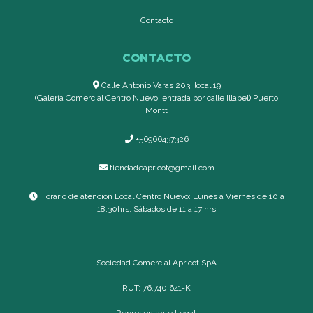
Contacto
CONTACTO
Calle Antonio Varas 203, local 19
(Galería Comercial Centro Nuevo, entrada por calle Illapel) Puerto
Montt
+56966437326
tiendadeapricot@gmail.com
Horario de atención Local Centro Nuevo: Lunes a Viernes de 10 a
18:30hrs, Sábados de 11 a 17 hrs
Sociedad Comercial Apricot SpA
RUT: 76.740.641-K
Representante Legal: