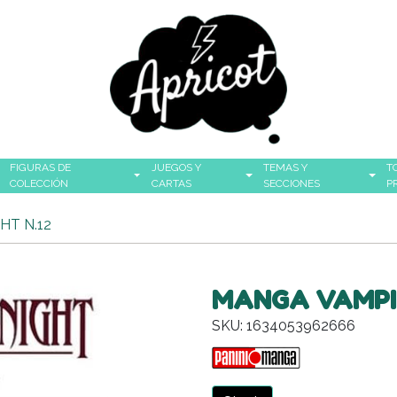
FIGURAS DE
JUEGOS Y
TEMAS Y
T
COLECCIÓN
CARTAS
SECCIONES
P
HT N.12
MANGA VAMPIR
SKU: 1634053962666