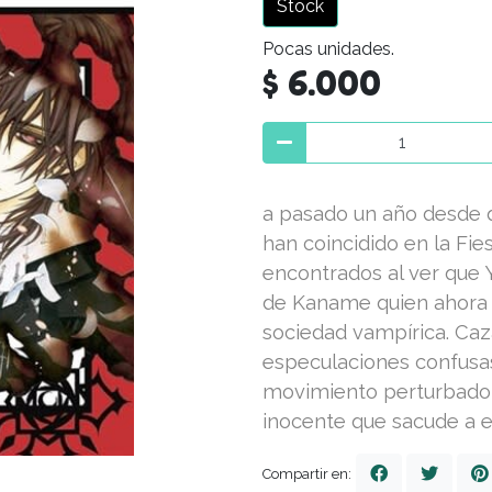
Stock
Pocas unidades.
$ 6.000
a pasado un año desde q
han coincidido en la Fi
encontrados al ver que
de Kaname quien ahora 
sociedad vampírica. Ca
especulaciones confusas
movimiento perturbado
inocente que sacude a 
Compartir en: