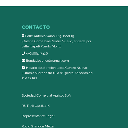
CONTACTO
Calle Antonio Varas 203, local 19
(Galería Comercial Centro Nuevo, entrada por
calle Illapel) Puerto Montt
+56966437326
tiendadeapricot@gmail.com
Horario de atención Local Centro Nuevo:
Lunes a Viernes de 10 a 18:30hrs, Sábados de
11 a 17 hrs
Sociedad Comercial Apricot SpA
RUT: 76.740.641-K
Representante Legal:
Rocío Grandón Meza