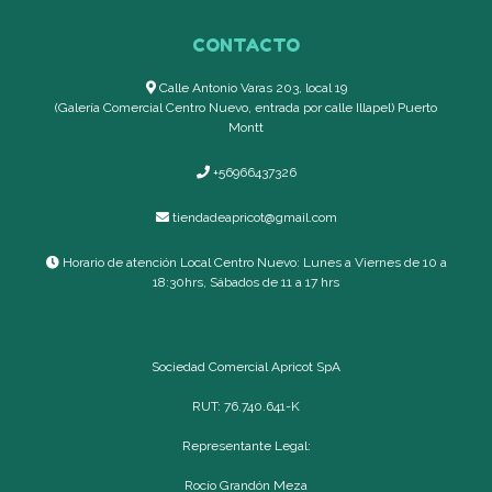
CONTACTO
Calle Antonio Varas 203, local 19
(Galería Comercial Centro Nuevo, entrada por calle Illapel) Puerto
Montt
+56966437326
tiendadeapricot@gmail.com
Horario de atención Local Centro Nuevo: Lunes a Viernes de 10 a
18:30hrs, Sábados de 11 a 17 hrs
Sociedad Comercial Apricot SpA
RUT: 76.740.641-K
Representante Legal:
Rocío Grandón Meza