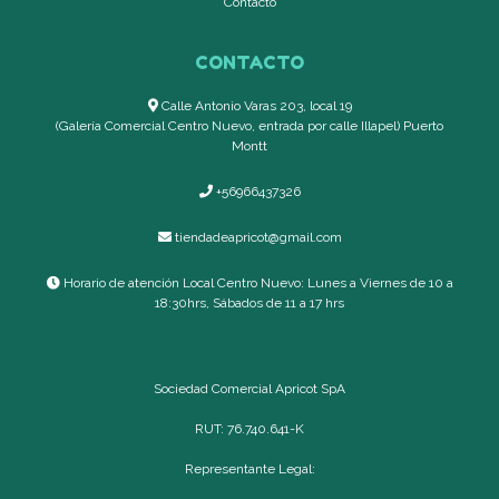
Contacto
CONTACTO
Calle Antonio Varas 203, local 19
(Galería Comercial Centro Nuevo, entrada por calle Illapel) Puerto
Montt
+56966437326
tiendadeapricot@gmail.com
Horario de atención Local Centro Nuevo: Lunes a Viernes de 10 a
18:30hrs, Sábados de 11 a 17 hrs
Sociedad Comercial Apricot SpA
RUT: 76.740.641-K
Representante Legal: